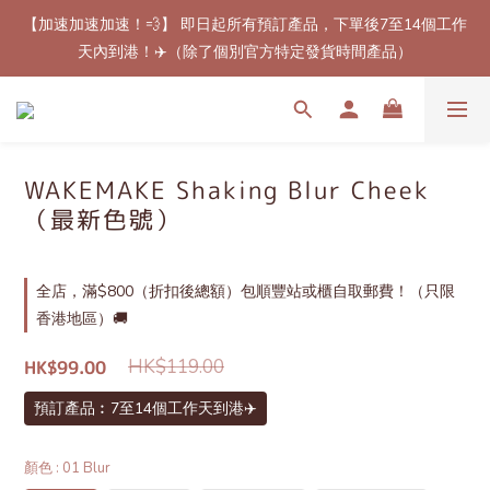
【加速加速加速！💨】 即日起所有預訂產品，下單後7至14個工作
【最新免郵優惠！🚚】滿$800（折扣後總額）包順豐站或櫃自取
天內到港！✈️（除了個別官方特定發貨時間產品）
郵費！（只限香港地區）
【最新免郵優惠！🚚】滿$800（折扣後總額）包順豐站或櫃自取
郵費！（只限香港地區）
WAKEMAKE Shaking Blur Cheek
（最新色號）
全店，滿$800（折扣後總額）包順豐站或櫃自取郵費！（只限
香港地區）🚚
HK$119.00
HK$99.00
預訂產品︰7至14個工作天到港✈️
顏色
: 01 Blur