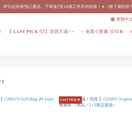
】 即日起所有預訂產品，下單後7至14個工作天內到港！✈️（除了個別
免郵優惠！🚚】滿$800（折扣後總額）包順豐站或櫃自取郵費！（只限香
繁體中
免郵優惠！🚚】滿$800（折扣後總額）包順豐站或櫃自取郵費！（只限香
發
【 𝐋𝐀𝐒𝐓 𝐏𝐈𝐂𝐊 !💥】清貨大減 !
✨ 免運小寶藏 ($50⬇️)
FF
𝐋𝐀𝐒𝐓 𝐏𝐈𝐂𝐊!🌟