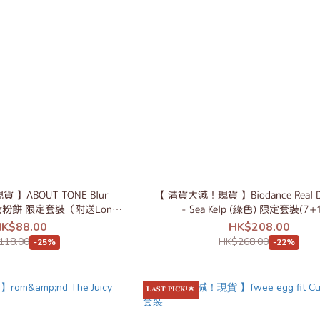
】ABOUT TONE Blur
【 清貨大減！現貨 】Biodance Real D
 定妝粉餅 限定套裝（附送Long
- Sea Kelp (綠色) 限定套裝(7+
keup Coating Fixer）
K$88.00
HK$208.00
118.00
HK$268.00
-25%
-22%
𝐋𝐀𝐒𝐓 𝐏𝐈𝐂𝐊!🌟