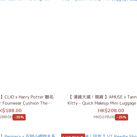
IO x Harry Potter 聯名
【 清貨大減！現貨 】AMUSE x Tannin
r Founwear Cushion The
Kitty - Quick Makeup Mini Lugg
Original
K$188.00
HK$208.00
288.00
HK$278.00
-35%
-25%