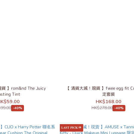
】rom&nd The Juicy
【 清貨大減！現貨 】fwee egg fit Cu
asting Tint
定套裝
K$59.00
HK$168.00
99.00
HK$278.00
-40%
-40%
𝐋𝐀𝐒𝐓 𝐏𝐈𝐂𝐊!🌟