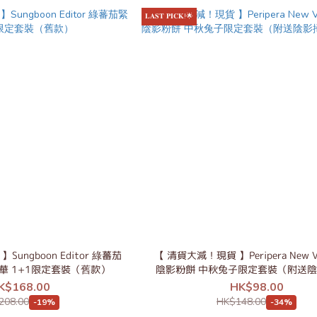
𝐋𝐀𝐒𝐓 𝐏𝐈𝐂𝐊!🌟
ungboon Editor 綠蕃茄
【 清貨大減！現貨 】Peripera New V-
華 1+1限定套裝（舊款）
陰影粉餅 中秋兔子限定套裝（附送陰
K$168.00
HK$98.00
208.00
HK$148.00
-19%
-34%