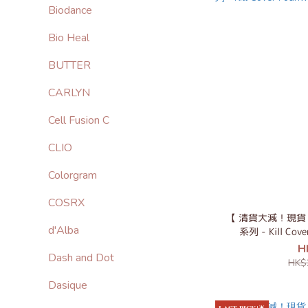
Biodance
Bio Heal
BUTTER
CARLYN
Cell Fusion C
CLIO
Colorgram
COSRX
【 清貨大減！現貨 】CL
d'Alba
系列 - Kill Cove
H
Dash and Dot
HK$
Dasique