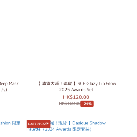
eep Mask
【 清貨大減！現貨 】3CE Glazy Lip Glow
1片)
2025 Awards Set
HK$128.00
HK$168.00
-24%
𝐋𝐀𝐒𝐓 𝐏𝐈𝐂𝐊!🌟