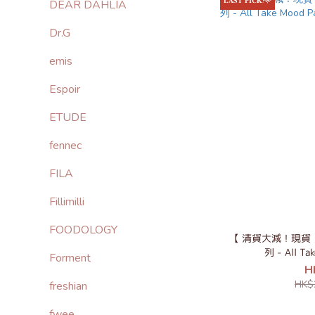
𝐋𝐀𝐒𝐓 𝐏𝐈𝐂𝐊!🌟
DEAR DAHLIA
Dr.G
emis
Espoir
ETUDE
fennec
FILA
Fillimilli
FOODOLOGY
【 清貨大減！現貨 】
列 - All Ta
Forment
H
HK$
freshian
fwee