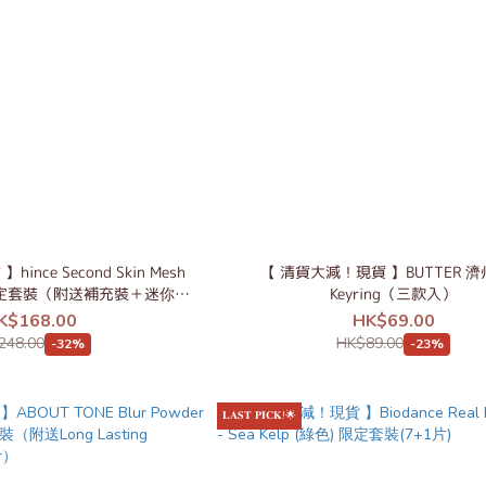
nce Second Skin Mesh
【 清貨大減！現貨 】BUTTER 
on 限定套裝（附送補充裝＋迷你氣
Keyring（三款入）
墊）
K$168.00
HK$69.00
248.00
HK$89.00
-32%
-23%
𝐋𝐀𝐒𝐓 𝐏𝐈𝐂𝐊!🌟