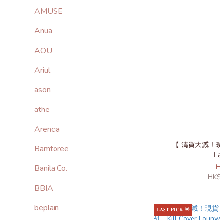
AMUSE
Anua
AOU
Ariul
ason
athe
Arencia
【 清貨大減！現貨 
Bamtoree
L
H
Banila Co.
HK$
BBIA
beplain
𝐋𝐀𝐒𝐓 𝐏𝐈𝐂𝐊!🌟