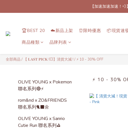
【加速加速加速！💨
【最新
【最新
🏆BEST 20
☁️新品上架
⏰限時優惠
📦現貨速
商品種類
品牌列表
全部商品
/
【 𝐋𝐀𝐒𝐓 𝐏𝐈𝐂𝐊 !💥】清貨大減 !
/
⚡️ 10 - 30% OFF
⚡️ 10 - 30% O
OLIVE YOUNG x Pokemon
聯名系列🔴⚡️
rom&nd x ZO&FRIENDS
聯名系列🐈‍⬛🌼
OLIVE YOUNG x Sanrio
Cutie Run 聯名系列⛳