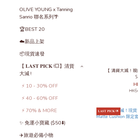
OLIVE YOUNG x Tanning
Sanrio 聯名系列🌴
🏆BEST 20
☁️新品上架
📦現貨速發
【 𝐋𝐀𝐒𝐓 𝐏𝐈𝐂𝐊 !💥】清貨
【 清貨大減！現貨 】
大減 !
S
H
⚡️ 10 - 30% OFF
HK$
⚡️ 40 - 60% OFF
⚡️ 70% & MORE
𝐋𝐀𝐒𝐓 𝐏𝐈𝐂𝐊!🌟
✨ 免運小寶藏 ($50⬇️)
✈️旅遊必備小物