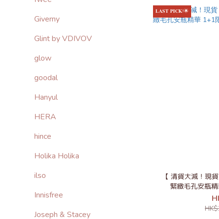
𝐋𝐀𝐒𝐓 𝐏𝐈𝐂𝐊!🌟
Giverny
Glint by VDIVOV
glow
goodal
Hanyul
HERA
hince
Holika Holika
ilso
【 清貨大減！現貨 】S
緊緻毛孔安瓶精
Innisfree
H
HK$
Joseph & Stacey