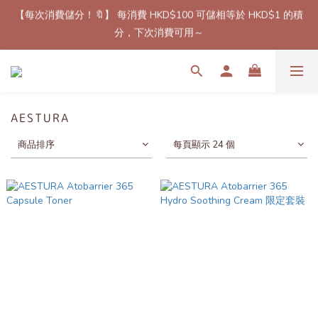
【每次消費儲分！🔖】 每消費 HKD$100 可儲相等於 HKD$1 的積
【最新免郵優惠！🚚】滿$800（折扣後總額）包順豐站或櫃自取
分，下次消費可用～
郵費！（只限香港地區）
【加速加速加速！💨】 即日起所有預訂產品，下單後7至14個工作
天內到港！✈️（除了個別官方特定發貨時間產品）
【最新免郵優惠！🚚】滿$800（折扣後總額）包順豐站或櫃自取
AESTURA
郵費！（只限香港地區）
商品排序
每頁顯示 24 個