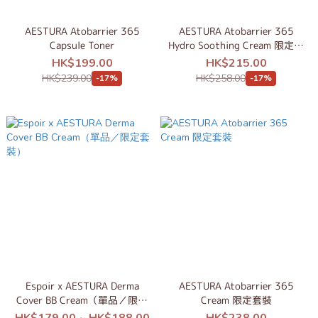
AESTURA Atobarrier 365
AESTURA Atobarrier 365
Capsule Toner
Hydro Soothing Cream 限定套
裝
HK$199.00
HK$215.00
HK$239.00
HK$258.00
-17%
-17%
Espoir x AESTURA Derma
AESTURA Atobarrier 365
Cover BB Cream（單品／限定
Cream 限定套裝
套裝）