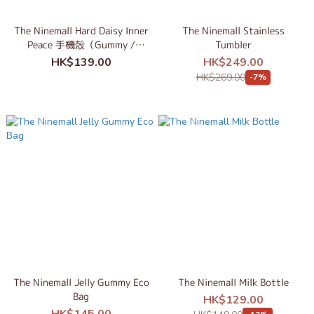
The Ninemall Hard Daisy Inner
The Ninemall Stainless
Peace 手機殼（Gummy /
Tumbler
Windy款）
HK$139.00
HK$249.00
HK$269.00
-7%
The Ninemall Jelly Gummy Eco
The Ninemall Milk Bottle
Bag
HK$129.00