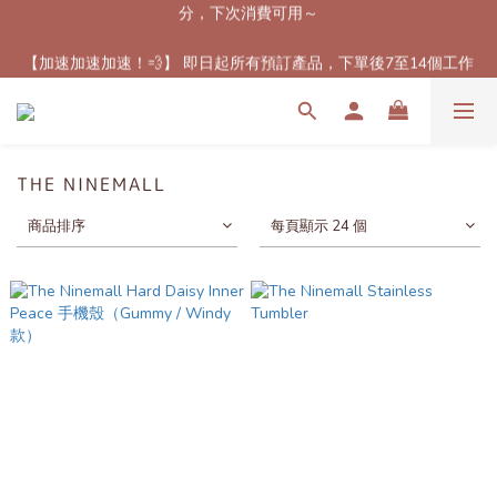
【最新免郵優惠！🚚】滿$800（折扣後總額）包順豐站或櫃自取
【加速加速加速！💨】 即日起所有預訂產品，下單後7至14個工作
郵費！（只限香港地區）
天內到港！✈️（除了個別官方特定發貨時間產品）
【最新免郵優惠！🚚】滿$800（折扣後總額）包順豐站或櫃自取
郵費！（只限香港地區）
THE NINEMALL
商品排序
每頁顯示 24 個