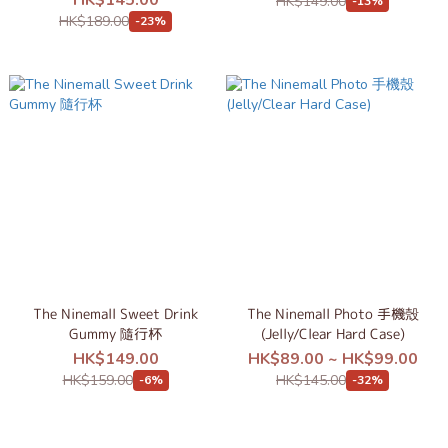
HK$145.00
HK$149.00
-13%
HK$189.00
-23%
The Ninemall Sweet Drink
The Ninemall Photo 手機殼
Gummy 隨行杯
(Jelly/Clear Hard Case)
HK$149.00
HK$89.00 ~ HK$99.00
HK$159.00
HK$145.00
-6%
-32%