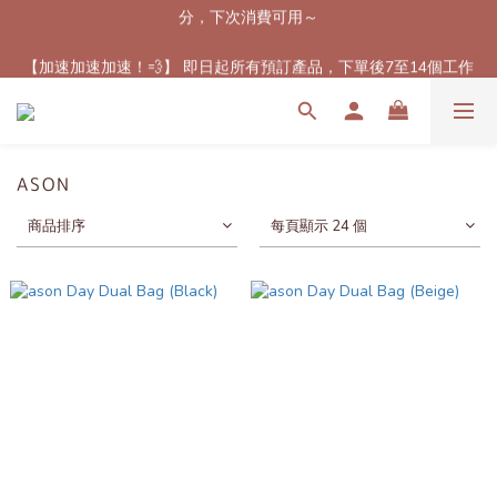
【最新免郵優惠！🚚】滿$800（折扣後總額）包順豐站或櫃自取
【加速加速加速！💨】 即日起所有預訂產品，下單後7至14個工作
郵費！（只限香港地區）
天內到港！✈️（除了個別官方特定發貨時間產品）
【最新免郵優惠！🚚】滿$800（折扣後總額）包順豐站或櫃自取
郵費！（只限香港地區）
ASON
商品排序
每頁顯示 24 個