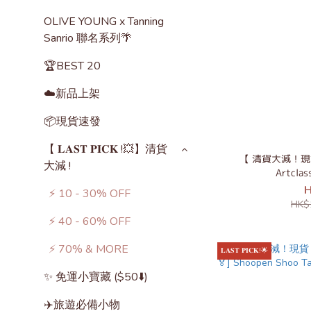
OLIVE YOUNG x Tanning
Sanrio 聯名系列🌴
🏆BEST 20
☁️新品上架
📦現貨速發
【 𝐋𝐀𝐒𝐓 𝐏𝐈𝐂𝐊 !💥】清貨
【 清貨大減！現貨 】
大減 !
Artclas
H
⚡️ 10 - 30% OFF
HK$
⚡️ 40 - 60% OFF
⚡️ 70% & MORE
𝐋𝐀𝐒𝐓 𝐏𝐈𝐂𝐊!🌟
✨ 免運小寶藏 ($50⬇️)
✈️旅遊必備小物