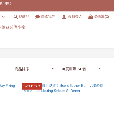
港地區）
費可用～
文
找商品
聯絡我們
會員登入
購物車(0)
官方特定發貨時間產品）
✈️旅遊必備小物
港地區）
商品排序
每頁顯示 24 個
𝐋𝐀𝐒𝐓 𝐏𝐈𝐂𝐊!🌟