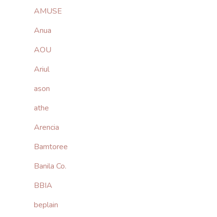
AMUSE
Anua
AOU
Ariul
ason
athe
Arencia
Bamtoree
Banila Co.
BBIA
beplain