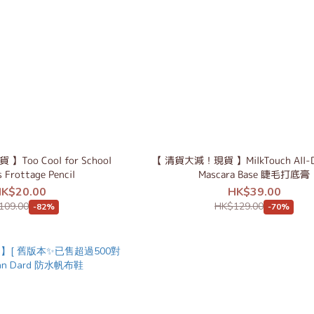
Too Cool for School
【 清貨大減！現貨 】MilkTouch All-Da
s Frottage Pencil
Mascara Base 睫毛打底膏
K$20.00
HK$39.00
109.00
HK$129.00
-82%
-70%