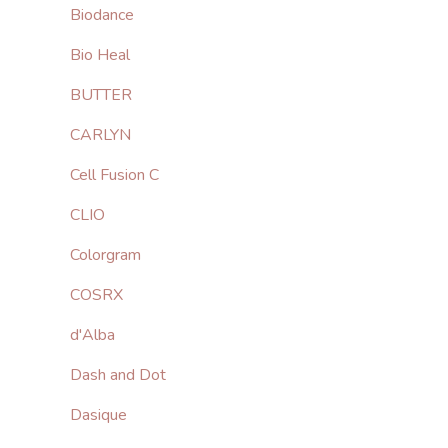
Biodance
Bio Heal
BUTTER
CARLYN
Cell Fusion C
CLIO
Colorgram
COSRX
d'Alba
Dash and Dot
Dasique