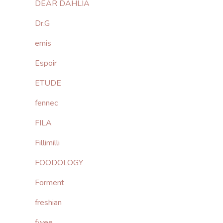
DEAR DAHLIA
Dr.G
emis
Espoir
ETUDE
fennec
FILA
Fillimilli
FOODOLOGY
Forment
freshian
fwee