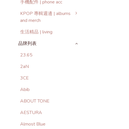
手機配件 | phone acc
KPOP 專輯週邊 | albums
and merch
生活精品 | living
品牌列表
23.65
2aN
3CE
Abib
ABOUT TONE
AESTURA
Almost Blue