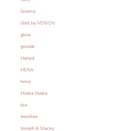
Giverny
Glint by VDIVOV
glow
goodal
Hanyul
HERA
hince
Holika Holika
ilso
Innisfree
Joseph & Stacey