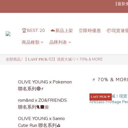
【最新
【每次
【加速加速加速！💨
🏆BEST 20
☁️新品上架
⏰限時優惠
📦現貨速
【最新
商品種類
品牌列表
全部商品
/
【 𝐋𝐀𝐒𝐓 𝐏𝐈𝐂𝐊 !💥】清貨大減 !
/
⚡️ 70% & MORE
⚡️ 70% & MOR
OLIVE YOUNG x Pokemon
聯名系列🔴⚡️
𝐋𝐀𝐒𝐓 𝐏𝐈𝐂𝐊!🌟
rom&nd x ZO&FRIENDS
聯名系列🐈‍⬛🌼
OLIVE YOUNG x Sanrio
Cutie Run 聯名系列⛳