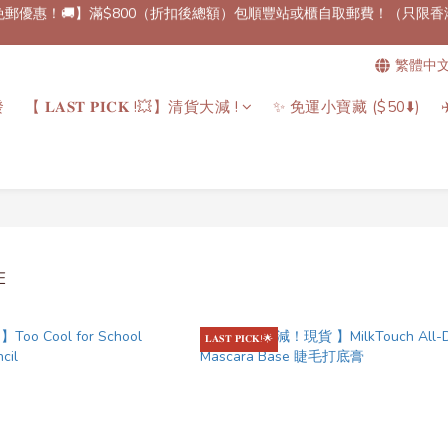
免郵優惠！🚚】滿$800（折扣後總額）包順豐站或櫃自取郵費！（只限香
消費儲分！🔖】 每消費 HKD$100 可儲相等於 HKD$1 的積分，下次消
繁體中
】 即日起所有預訂產品，下單後7至14個工作天內到港！✈️（除了個別
發
【 𝐋𝐀𝐒𝐓 𝐏𝐈𝐂𝐊 !💥】清貨大減 !
✨ 免運小寶藏 ($50⬇️)
免郵優惠！🚚】滿$800（折扣後總額）包順豐站或櫃自取郵費！（只限香
E
𝐋𝐀𝐒𝐓 𝐏𝐈𝐂𝐊!🌟