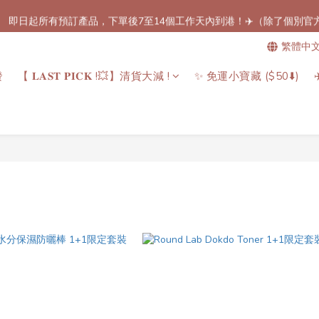
】 即日起所有預訂產品，下單後7至14個工作天內到港！✈️（除了個別
免郵優惠！🚚】滿$800（折扣後總額）包順豐站或櫃自取郵費！（只限香
繁體中
免郵優惠！🚚】滿$800（折扣後總額）包順豐站或櫃自取郵費！（只限香
發
【 𝐋𝐀𝐒𝐓 𝐏𝐈𝐂𝐊 !💥】清貨大減 !
✨ 免運小寶藏 ($50⬇️)