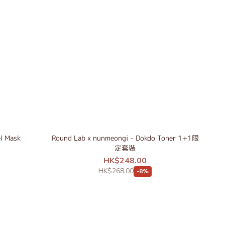
l Mask
Round Lab x nunmeongi - Dokdo Toner 1+1限
定套裝
HK$248.00
HK$268.00
-8%