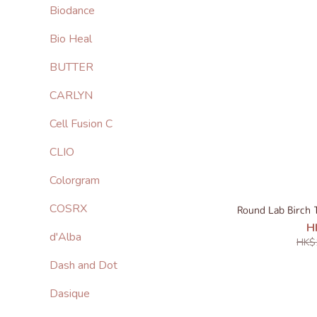
Biodance
Bio Heal
BUTTER
CARLYN
Cell Fusion C
CLIO
Colorgram
COSRX
Round Lab Birch 
H
d'Alba
HK$
Dash and Dot
Dasique