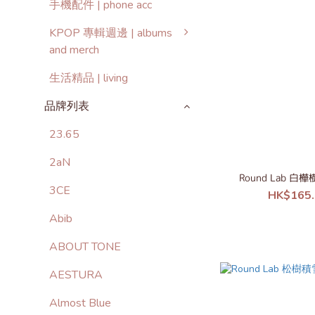
手機配件 | phone acc
KPOP 專輯週邊 | albums
and merch
生活精品 | living
品牌列表
23.65
2aN
Round Lab
3CE
HK$165.
Abib
ABOUT TONE
AESTURA
Almost Blue