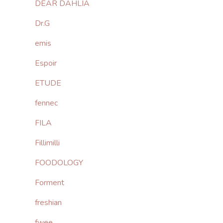
DEAR DAHLIA
Dr.G
emis
Espoir
ETUDE
fennec
FILA
Fillimilli
FOODOLOGY
Forment
freshian
fwee