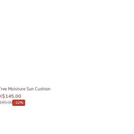
Tree Moisture Sun Cushion
K$145.00
185.00
-22%