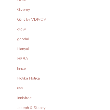
Giverny
Glint by VDIVOV
glow
goodal
Hanyul
HERA
hince
Holika Holika
ilso
Innisfree
Joseph & Stacey