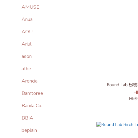
AMUSE
Anua
AOU
Ariul
ason
athe
Arencia
Round Lab
H
Bamtoree
HK$
Banila Co.
BBIA
beplain