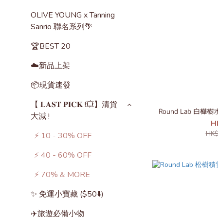
OLIVE YOUNG x Tanning
Sanrio 聯名系列🌴
🏆BEST 20
☁️新品上架
📦現貨速發
【 𝐋𝐀𝐒𝐓 𝐏𝐈𝐂𝐊 !💥】清貨
Round Lab 白
大減 !
H
HK$
⚡️ 10 - 30% OFF
⚡️ 40 - 60% OFF
⚡️ 70% & MORE
✨ 免運小寶藏 ($50⬇️)
✈️旅遊必備小物