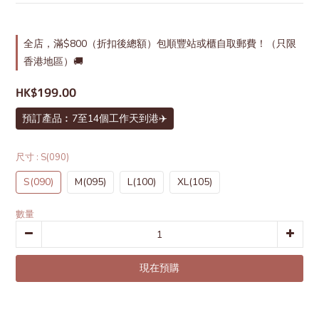
全店，滿$800（折扣後總額）包順豐站或櫃自取郵費！（只限
香港地區）🚚
HK$199.00
預訂產品︰7至14個工作天到港✈️
尺寸
: S(090)
S(090)
M(095)
L(100)
XL(105)
數量
現在預購