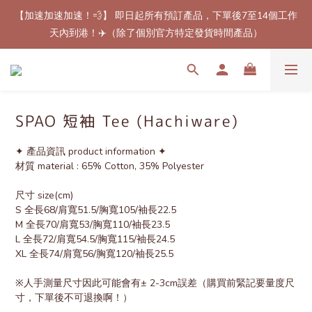
【加速加速加速！💨】 即日起所有預訂產品，下單後7至14個工作
【最新免郵優惠！🚚】滿$800（折扣後總額）包順豐站或櫃自取
天內到港！✈️（除了個別官方特定發貨時間產品）
郵費！（只限香港地區）
【最新免郵優惠！🚚】滿$800（折扣後總額）包順豐站或櫃自取
郵費！（只限香港地區）
SPAO 短袖 Tee (Hachiware)
✦ 產品資訊 product information ✦
材質 material : 65% Cotton, 35% Polyester
尺寸 size(cm)
S 全長68/肩寬51.5/胸寬105/袖長22.5
M 全長70/肩寬53/胸寬110/袖長23.5
L 全長72/肩寬54.5/胸寬115/袖長24.5
XL 全長74/肩寬56/胸寬120/袖長25.5
※人手測量尺寸因此可能會有± 2-3cm誤差（購買前緊記要量度尺
寸，下單後不可退換啊！）