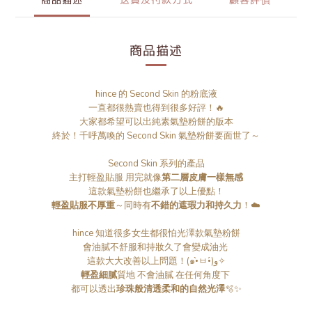
商品描述
送貨及付款方式
顧客評價
商品描述
hince 的 Second Skin 的粉底液
一直都很熱賣也得到很多好評！🔥
大家都希望可以出純素氣墊粉餅的版本
終於！千呼萬喚的 Second Skin 氣墊粉餅要面世了～
Second Skin 系列的產品
主打輕盈貼服 用完就像
第二層皮膚一樣無感
這款氣墊粉餅也繼承了以上優點！
輕盈貼服不厚重
～同時有
不錯的遮瑕力和持久力
！☁️
hince 知道很多女生都很怕光澤款氣墊粉餅
會油膩不舒服和持妝久了會變成油光
這款大大改善以上問題！(๑•̀ㅂ•́)و✧
輕盈細膩
質地 不會油膩 在任何角度下
都可以透出
珍珠般清透柔和的自然光澤
🫧✨