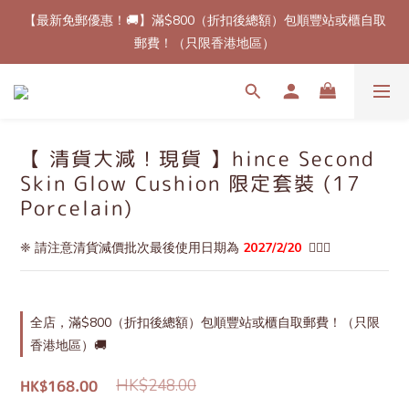
【最新免郵優惠！🚚】滿$800（折扣後總額）包順豐站或櫃自取
【最新免郵優惠！🚚】滿$800（折扣後總額）包順豐站或櫃自取
郵費！（只限香港地區）
郵費！（只限香港地區）
【每次消費儲分！🔖】 每消費 HKD$100 可儲相等於 HKD$1 的積
分，下次消費可用～
【加速加速加速！💨】 即日起所有預訂產品，下單後7至14個工作
【 清貨大減！現貨 】hince Second
天內到港！✈️（除了個別官方特定發貨時間產品）
Skin Glow Cushion 限定套裝 (17
Porcelain)
【最新免郵優惠！🚚】滿$800（折扣後總額）包順豐站或櫃自取
郵費！（只限香港地區）
❈ 請注意清貨減價批次最後使用日期為 
2027/2/20
  🙇🏻‍♂️
全店，滿$800（折扣後總額）包順豐站或櫃自取郵費！（只限
香港地區）🚚
HK$248.00
HK$168.00