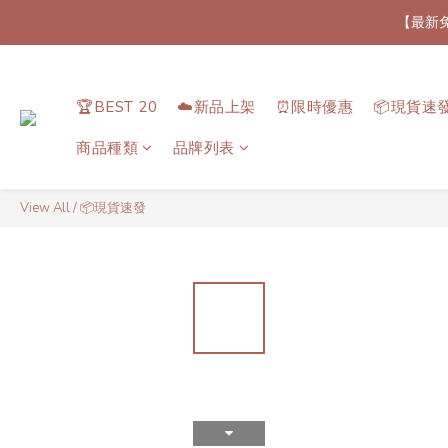
【最新
【每次
【加速加速加速！💨
🏆BEST 20
☁️新品上架
⏰限時優惠
📦現貨速
【最新
商品種類
品牌列表
View All
/
📦現貨速發