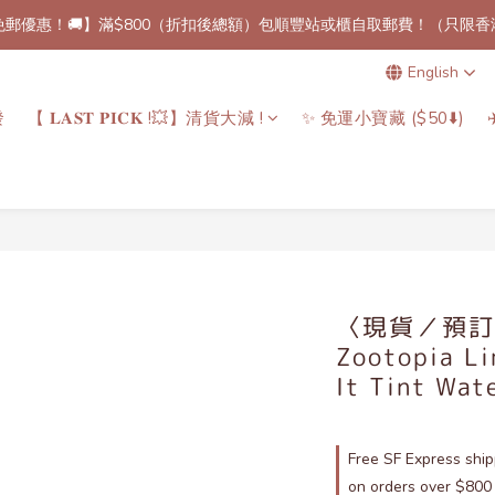
免郵優惠！🚚】滿$800（折扣後總額）包順豐站或櫃自取郵費！（只限香
消費儲分！🔖】 每消費 HKD$100 可儲相等於 HKD$1 的積分，下次消
English
】 即日起所有預訂產品，下單後7至14個工作天內到港！✈️（除了個別
發
【 𝐋𝐀𝐒𝐓 𝐏𝐈𝐂𝐊 !💥】清貨大減 !
✨ 免運小寶藏 ($50⬇️)
免郵優惠！🚚】滿$800（折扣後總額）包順豐站或櫃自取郵費！（只限香
〈現貨／預訂〉
Zootopia Li
It Tint Wat
Free SF Express ship
on orders over $800 