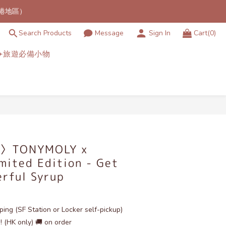
港地區）
費可用～
Search Products
Message
Sign In
Cart(0)
官方特定發貨時間產品）
✈️旅遊必備小物
港地區）
TONYMOLY x
mited Edition - Get
erful Syrup
ping (SF Station or Locker self-pickup)
! (HK only) 🚚 on order