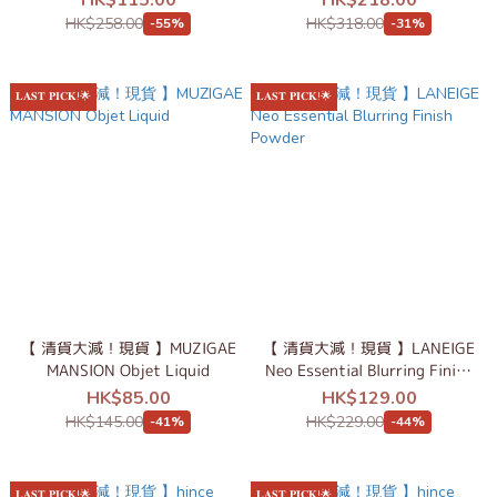
HK$115.00
HK$218.00
HK$258.00
HK$318.00
-55%
-31%
𝐋𝐀𝐒𝐓 𝐏𝐈𝐂𝐊!🌟
𝐋𝐀𝐒𝐓 𝐏𝐈𝐂𝐊!🌟
【 清貨大減！現貨 】MUZIGAE
【 清貨大減！現貨 】LANEIGE
MANSION Objet Liquid
Neo Essential Blurring Finish
Powder
HK$85.00
HK$129.00
HK$145.00
HK$229.00
-41%
-44%
𝐋𝐀𝐒𝐓 𝐏𝐈𝐂𝐊!🌟
𝐋𝐀𝐒𝐓 𝐏𝐈𝐂𝐊!🌟