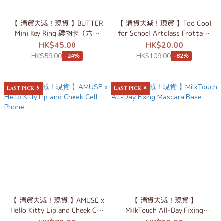
【 清貨大減！現貨 】BUTTER
【 清貨大減！現貨 】Too Cool
Mini Key Ring 禮物卡（六款
for School Artclass Frottage
入）
Pencil
HK$45.00
HK$20.00
HK$59.00
HK$109.00
-24%
-82%
𝐋𝐀𝐒𝐓 𝐏𝐈𝐂𝐊!🌟
𝐋𝐀𝐒𝐓 𝐏𝐈𝐂𝐊!🌟
【 清貨大減！現貨 】AMUSE x
【 清貨大減！現貨 】
Hello Kitty Lip and Cheek Cell
MilkTouch All-Day Fixing
Phone
Mascara Base