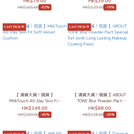
HK$79.00
HK$39.00
HK$165.00
HK$129.00
-52%
-70%
𝐋𝐀𝐒𝐓 𝐏𝐈𝐂𝐊!🌟
𝐋𝐀𝐒𝐓 𝐏𝐈𝐂𝐊!🌟
【 清貨大減！現貨 】
【 清貨大減！現貨 】ABOUT
MilkTouch All-Day Skin Fit
TONE Blur Powder Pact
Soft Velvet Cushion
Special Set (with Long
HK$149.00
HK$88.00
Lasting Makeup Coating
HK$269.00
HK$118.00
-45%
-25%
Fixer)