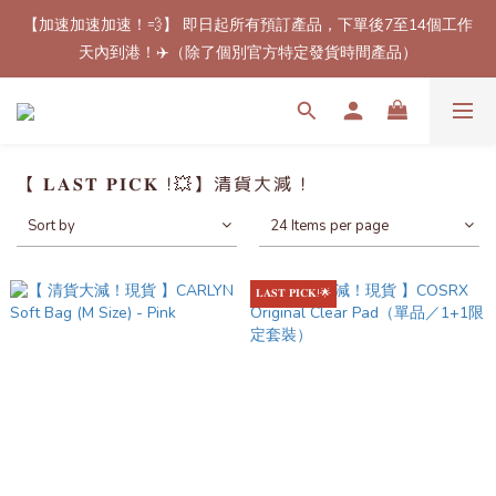
【加速加速加速！💨】 即日起所有預訂產品，下單後7至14個工作
【最新免郵優惠！🚚】滿$800（折扣後總額）包順豐站或櫃自取
天內到港！✈️（除了個別官方特定發貨時間產品）
郵費！（只限香港地區）
【最新免郵優惠！🚚】滿$800（折扣後總額）包順豐站或櫃自取
郵費！（只限香港地區）
【 𝐋𝐀𝐒𝐓 𝐏𝐈𝐂𝐊 !💥】清貨大減 !
Sort by
24 Items per page
𝐋𝐀𝐒𝐓 𝐏𝐈𝐂𝐊!🌟