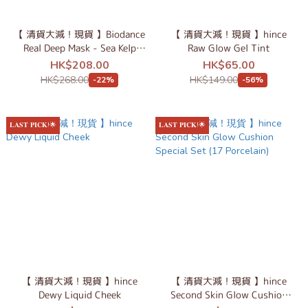
【 清貨大減！現貨 】Biodance
【 清貨大減！現貨 】hince
Real Deep Mask - Sea Kelp
Raw Glow Gel Tint
Special Set (7+1pcs)
HK$208.00
HK$65.00
HK$268.00
HK$149.00
-22%
-56%
𝐋𝐀𝐒𝐓 𝐏𝐈𝐂𝐊!🌟
𝐋𝐀𝐒𝐓 𝐏𝐈𝐂𝐊!🌟
【 清貨大減！現貨 】hince
【 清貨大減！現貨 】hince
Dewy Liquid Cheek
Second Skin Glow Cushion