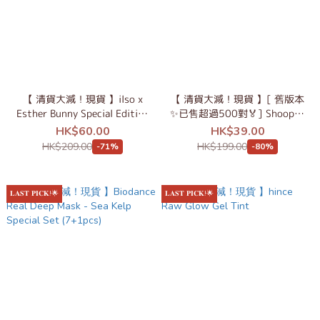
【 清貨大減！現貨 】ilso x
【 清貨大減！現貨 】[ 舊版本
Esther Bunny Special Edition
✨已售超過500對🏅] Shoopen
Super Melting Sebum
Shoo Tan Dard 防水帆布鞋
HK$60.00
HK$39.00
Softener
HK$209.00
HK$199.00
-71%
-80%
𝐋𝐀𝐒𝐓 𝐏𝐈𝐂𝐊!🌟
𝐋𝐀𝐒𝐓 𝐏𝐈𝐂𝐊!🌟