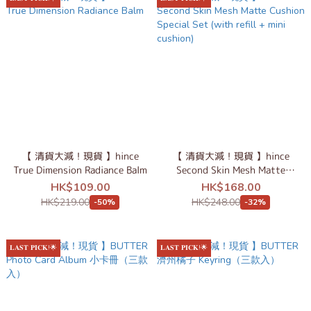
【 清貨大減！現貨 】hince
【 清貨大減！現貨 】hince
True Dimension Radiance Balm
Second Skin Mesh Matte
Cushion Special Set (with
HK$109.00
HK$168.00
refill + mini cushion)
HK$219.00
HK$248.00
-50%
-32%
𝐋𝐀𝐒𝐓 𝐏𝐈𝐂𝐊!🌟
𝐋𝐀𝐒𝐓 𝐏𝐈𝐂𝐊!🌟