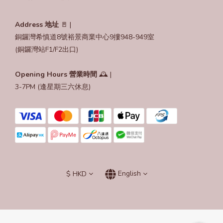
Address 地址
🚪 |
銅鑼灣希慎道8號裕景商業中心9摟948-949室
(銅鑼灣站F1/F2出口)
Opening Hours
營業時間
🕰️ |
3-7PM (逢星期三六休息)
$
HKD
English