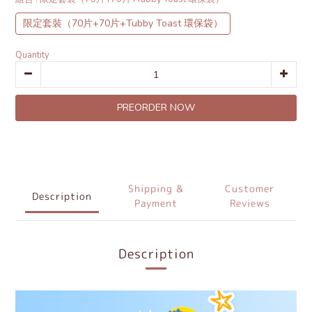
限定套裝（70片+70片+Tubby Toast 環保袋）
Quantity
PREORDER NOW
Shipping &
Customer
Description
Payment
Reviews
Description