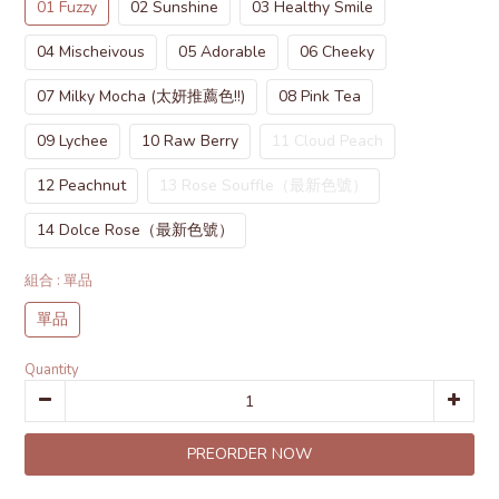
01 Fuzzy
02 Sunshine
03 Healthy Smile
04 Mischeivous
05 Adorable
06 Cheeky
07 Milky Mocha (太妍推薦色!!)
08 Pink Tea
09 Lychee
10 Raw Berry
11 Cloud Peach
12 Peachnut
13 Rose Souffle（最新色號）
14 Dolce Rose（最新色號）
組合
: 單品
單品
Quantity
PREORDER NOW