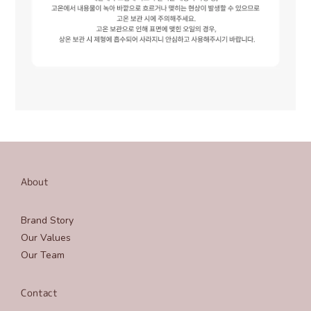
About
Brand Story
Our Values
Our Team
Contact