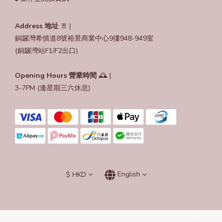
Address 地址
🚪 |
銅鑼灣希慎道8號裕景商業中心9摟948-949室
(銅鑼灣站F1/F2出口)
Opening Hours
營業時間
🕰️ |
3-7PM (逢星期三六休息)
$
HKD
English