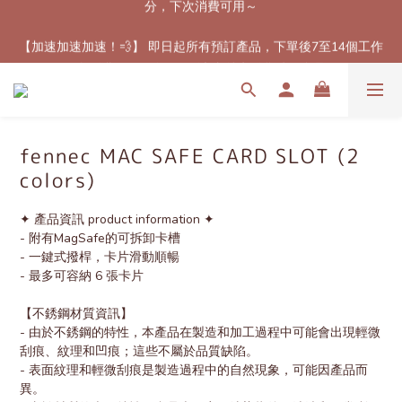
【最新免郵優惠！🚚】滿$800（折扣後總額）包順豐站或櫃自取
【加速加速加速！💨】 即日起所有預訂產品，下單後7至14個工作
郵費！（只限香港地區）
天內到港！✈️（除了個別官方特定發貨時間產品）
【最新免郵優惠！🚚】滿$800（折扣後總額）包順豐站或櫃自取
郵費！（只限香港地區）
fennec MAC SAFE CARD SLOT (2
colors)
✦ 產品資訊 product information ✦
- 附有MagSafe的可拆卸卡槽
- 一鍵式撥桿，卡片滑動順暢
- 最多可容納 6 張卡片
【不銹鋼材質資訊】
- 由於不銹鋼的特性，本產品在製造和加工過程中可能會出現輕微
刮痕、紋理和凹痕；這些不屬於品質缺陷。
- 表面紋理和輕微刮痕是製造過程中的自然現象，可能因產品而
異。