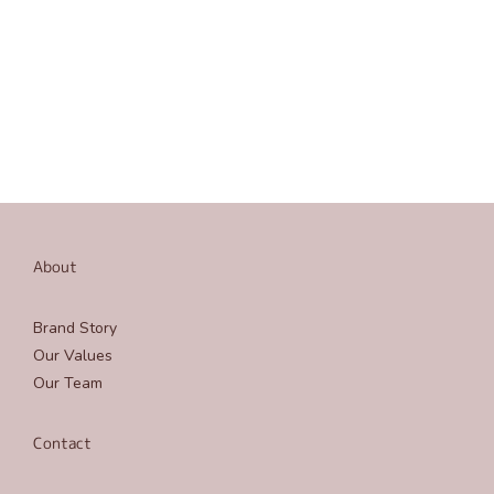
About
Brand Story
Our Values
Our Team
Contact