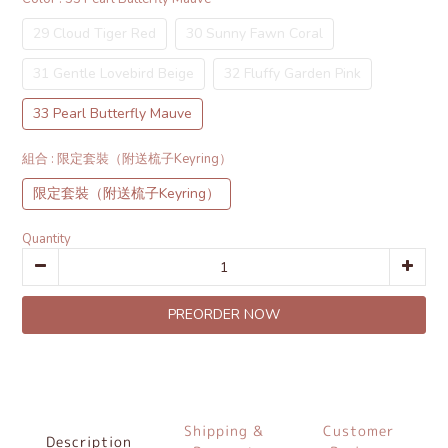
29 Cloud Tiger Red
30 Sunny Fawn Coral
31 Gentle Lovebird Beige
32 Fluffy Garden Pink
33 Pearl Butterfly Mauve
組合
: 限定套裝（附送梳子Keyring）
限定套裝（附送梳子Keyring）
Quantity
PREORDER NOW
Shipping &
Customer
Description