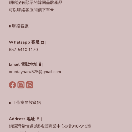
網站沒有顯示的韓國品牌產品
可以聯絡客服問價下單☎️
∎ 聯絡客服
Whatsapp 客服
☎️ |
852-5410 1170
Email
電郵地址
🖥️ |
onedayharu525@gmail.com
∎ 工作室開放資訊
Address 地址
🚪 |
銅鑼灣希慎道8號裕景商業中心9摟948-949室