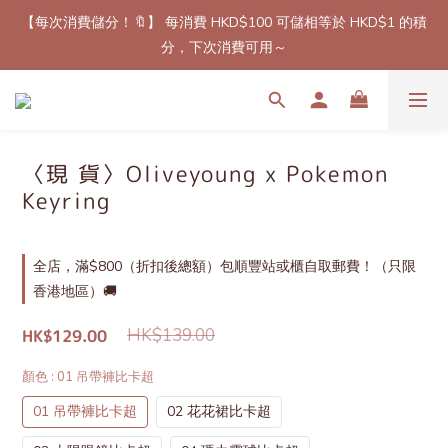
【每次消費儲分！🔖】 每消費 HKD$100 可儲相等於 HKD$1 的積
【最新免郵優惠！🚚】滿$800（折扣後總額）包順豐站或櫃自取
郵費！（只限香港地區）
分，下次消費可用～
【加速加速加速！💨】 即日起所有預訂產品，下單後7至14個工作
天內到港！✈️（除了個別官方特定發貨時間產品）
【最新免郵優惠！🚚】滿$800（折扣後總額）包順豐站或櫃自取
〈現 貨〉Oliveyoung x Pokemon
郵費！（只限香港地區）
Keyring
全店，滿$800（折扣後總額）包順豐站或櫃自取郵費！（只限
香港地區）🚚
HK$139.00
HK$129.00
顏色
: 01 吊帶褲比卡超
01 吊帶褲比卡超
02 花花裙比卡超