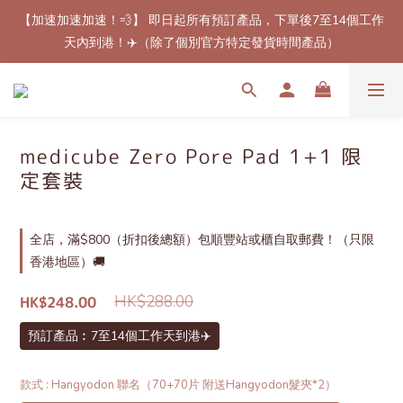
【加速加速加速！💨】 即日起所有預訂產品，下單後7至14個工作
【最新免郵優惠！🚚】滿$800（折扣後總額）包順豐站或櫃自取
天內到港！✈️（除了個別官方特定發貨時間產品）
郵費！（只限香港地區）
【最新免郵優惠！🚚】滿$800（折扣後總額）包順豐站或櫃自取
郵費！（只限香港地區）
medicube Zero Pore Pad 1+1 限
定套裝
全店，滿$800（折扣後總額）包順豐站或櫃自取郵費！（只限
香港地區）🚚
HK$288.00
HK$248.00
預訂產品︰7至14個工作天到港✈️
款式
: Hangyodon 聯名（70+70片 附送Hangyodon髮夾*2）