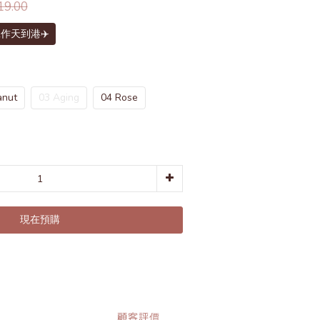
9.00
作天到港✈️
anut
03 Aging
04 Rose
現在預購
顧客評價