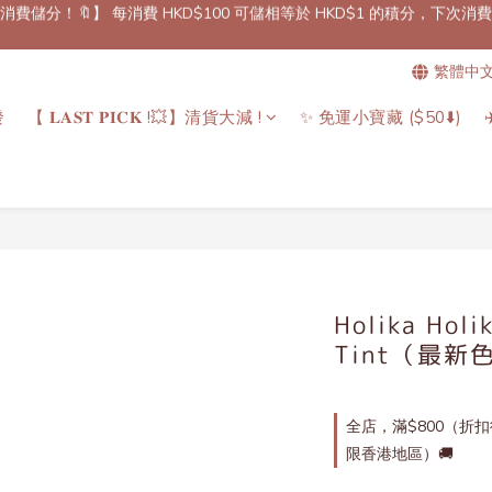
免郵優惠！🚚】滿$800（折扣後總額）包順豐站或櫃自取郵費！（只限香
】 即日起所有預訂產品，下單後7至14個工作天內到港！✈️（除了個別
繁體中
免郵優惠！🚚】滿$800（折扣後總額）包順豐站或櫃自取郵費！（只限香
發
【 𝐋𝐀𝐒𝐓 𝐏𝐈𝐂𝐊 !💥】清貨大減 !
✨ 免運小寶藏 ($50⬇️)
Holika Holi
Tint（最新
全店，滿$800（折
限香港地區）🚚