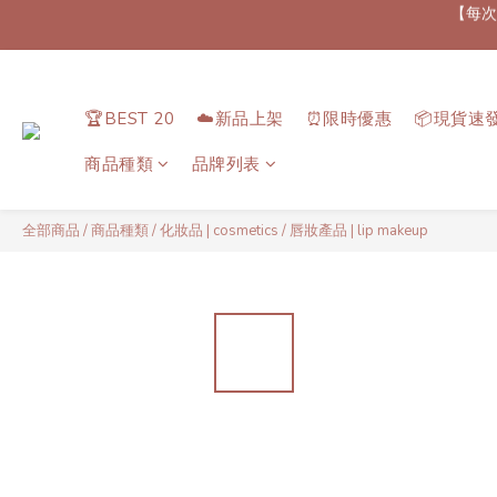
【最新
【加速加速加速！💨
【最新
🏆BEST 20
☁️新品上架
⏰限時優惠
📦現貨速
商品種類
品牌列表
全部商品
/
商品種類
/
化妝品 | cosmetics
/
唇妝產品 | lip makeup