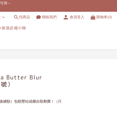
港地區）
官方特定發貨時間產品）
文
找商品
聯絡我們
會員登入
購物車(0)
港地區）
✈️旅遊必備小物
ka Butter Blur
色號）
扣後總額）包順豐站或櫃自取郵費！（只