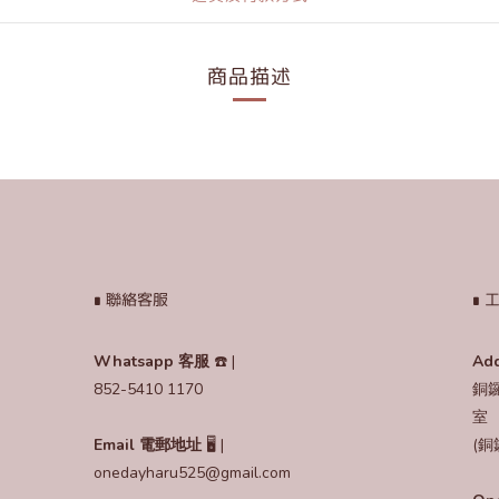
商品描述
∎ 聯絡客服
∎
Whatsapp 客服
☎️ |
Ad
852-5410 1170
銅鑼
室
Email
電郵地址
🖥️ |
(銅
onedayharu525@gmail.com