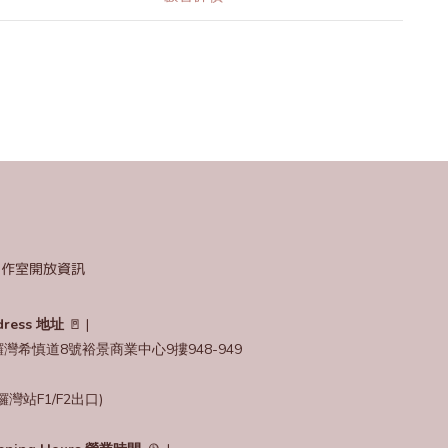
 工作室開放資訊
dress 地址
🚪 |
灣希慎道8號裕景商業中心9摟948-949
鑼灣站F1/F2出口)