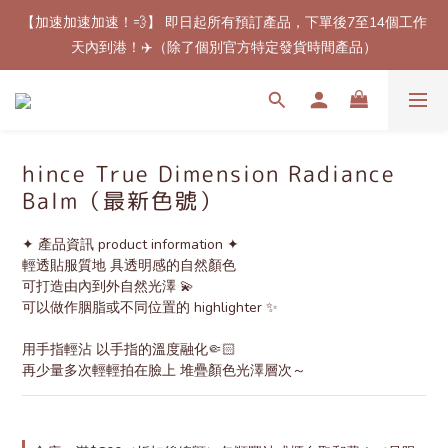
【加速加速加速！💨】 即日起所有預訂產品，下單後7至14個工作
【最新免郵優惠！🚚】滿$800（折扣後總額）包順豐站或櫃自取
天內到港！✈️（除了個別官方特定發貨時間產品）
郵費！（只限香港地區）
【最新免郵優惠！🚚】滿$800（折扣後總額）包順豐站或櫃自取
郵費！（只限香港地區）
hince True Dimension Radiance
Balm（最新色號）
✦ 產品資訊 product information ✦
輕透貼服質地 具透明感的自然顏色
可打造由內到外自然光澤 💫
可以做作胭脂或不同位置的 highlighter ✨
用手指輕沾 以手指的溫度融化🤏🏻
再少量多次輕輕拍在臉上 堆疊顏色光澤層次～