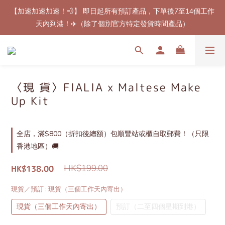
【加速加速加速！💨】 即日起所有預訂產品，下單後7至14個工作
【最新免郵優惠！🚚】滿$800（折扣後總額）包順豐站或櫃自取
天內到港！✈️（除了個別官方特定發貨時間產品）
郵費！（只限香港地區）
【最新免郵優惠！🚚】滿$800（折扣後總額）包順豐站或櫃自取
郵費！（只限香港地區）
〈現 貨〉FIALIA x Maltese Make
Up Kit
全店，滿$800（折扣後總額）包順豐站或櫃自取郵費！（只限
香港地區）🚚
HK$199.00
HK$138.00
現貨／預訂
: 現貨（三個工作天內寄出）
現貨（三個工作天內寄出）
預訂（二至四個星期到港）