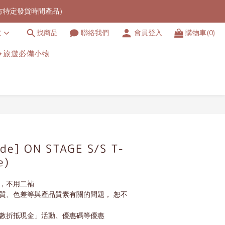
官方特定發貨時間產品）
港地區）
文
找商品
聯絡我們
會員登入
購物車(0)
港地區）
✈️旅遊必備小物
de] ON STAGE S/S T-
e)
費，不用二補
品質、色差等與產品質素有關的問題， 恕不
點數折抵現金」活動、優惠碼等優惠