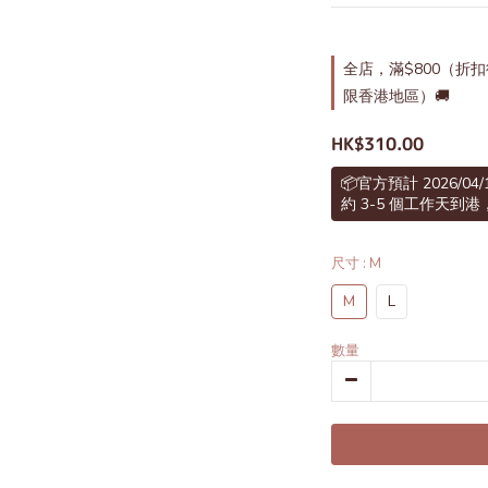
全店，滿$800（折
限香港地區）🚚
HK$310.00
📦官方預計 2026/04
約 3-5 個工作天
尺寸
: M
M
L
數量