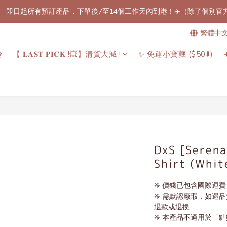
】 即日起所有預訂產品，下單後7至14個工作天內到港！✈️（除了個別
免郵優惠！🚚】滿$800（折扣後總額）包順豐站或櫃自取郵費！（只限香
繁體中
免郵優惠！🚚】滿$800（折扣後總額）包順豐站或櫃自取郵費！（只限香
發
【 𝐋𝐀𝐒𝐓 𝐏𝐈𝐂𝐊 !💥】清貨大減 !
✨ 免運小寶藏 ($50⬇️)
DxS [Serena
Shirt (Whit
❈ 價錢已包含國際運
❈ 需默認廠瑕，如遇
退款或退換
❈ 本產品不適用於「