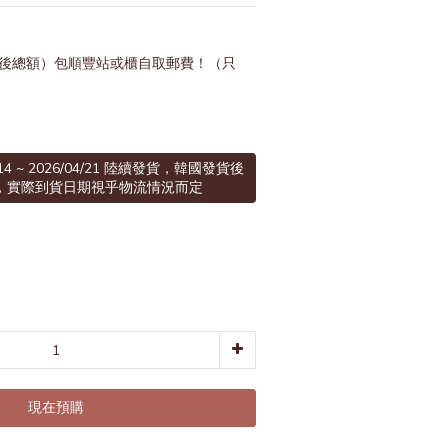
扣後總額）包順豐站或櫃自取郵費！（只
/14 ~ 2026/04/21 陸續發貨，韓國發貨後
到港，實際到貨日期視乎物流情況而定
現在預購